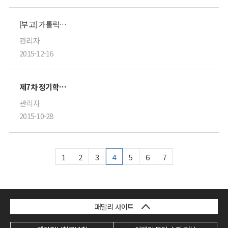
[부고] 가톨릭대학교 부천성모병원 김상돈 선생님 모친상
관리자
2015-12-16
제7차 정기학술대회 및 총회
관리자
2015-10-28
1
2
3
4
5
6
7
패밀리 사이트