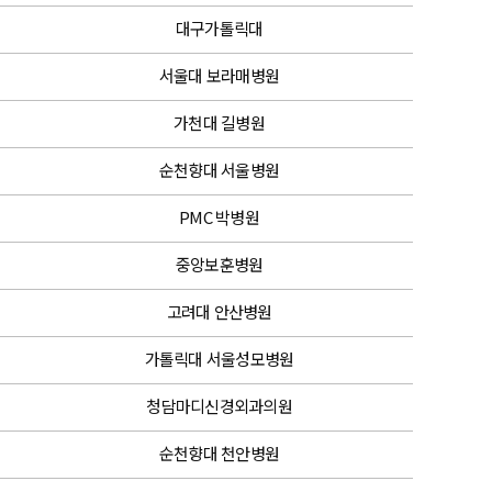
대구가톨릭대
서울대 보라매병원
가천대 길병원
순천향대 서울병원
PMC 박병원
중앙보훈병원
고려대 안산병원
가톨릭대 서울성모병원
청담마디신경외과의원
순천향대 천안병원