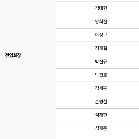
김대현
양희진
이상구
장재칠
전임회장
박진규
박관호
김세훈
손병철
심재현
심재준