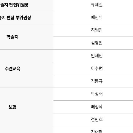
류제일
술지 편집위원장
배인석
술지 편집 부위원장
하병진
학술지
김영진
안재민
이수범
수련교육
김동규
박성배
배정식
보험
전인호
김덕령