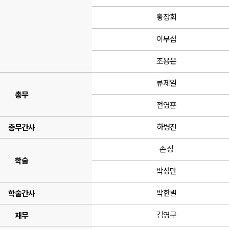
황장회
이무섭
조용은
류제일
총무
전영훈
하병진
총무간사
손성
학술
박성만
박한별
학술간사
김영구
재무