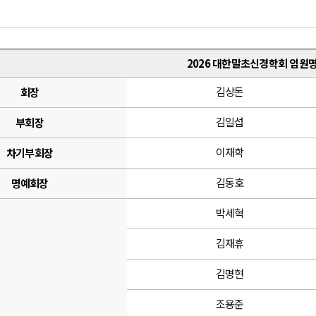
진
2026 대한말초신경학회 임원
김상돈
회장
김일섭
부회장
이재학
차기부회장
김동호
명예회장
박세혁
김재휴
김명현
조용준