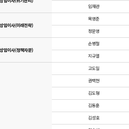
 상임이사(위기관리)
임재관
목영준
 상임이사(미래전략)
정문영
손병철
 상임이사(정책자문)
지규열
고도일
권택현
김도형
김동훈
김성호