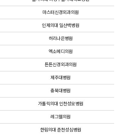
마스터신경외과의원
인제의대 일산백병원
허리나은병원
엑소메디의원
튼튼신경외과의원
제주대병원
충북대병원
가톨릭의대 인천성모병원
레그웰의원
한림의대 춘천성심병원