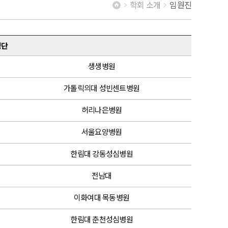
학회 소개
임원진
명단
생생병원
가톨릭의대 성빈센트병원
허리나은병원
서울요양병원
한림대 강동성심병원
전남대
이화여대 목동병원
한림대 춘천성심병원