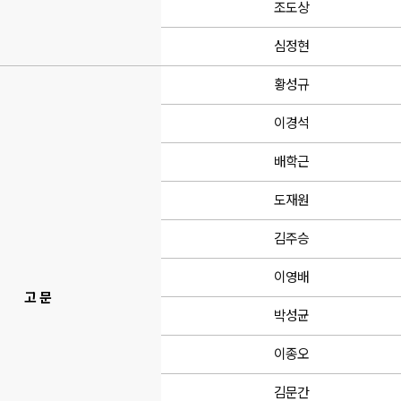
조도상
심정현
황성규
이경석
배학근
도재원
김주승
이영배
고 문
박성균
이종오
김문간