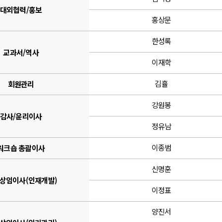
대외협력/홍보
홍상문
한성록
교과서/역사
이재학
김휼
회원관리
강원봉
감사/윤리이사
정유남
이종범
워크숍 총괄이사
신명훈
 상임이사(인재개발)
이정표
양진서