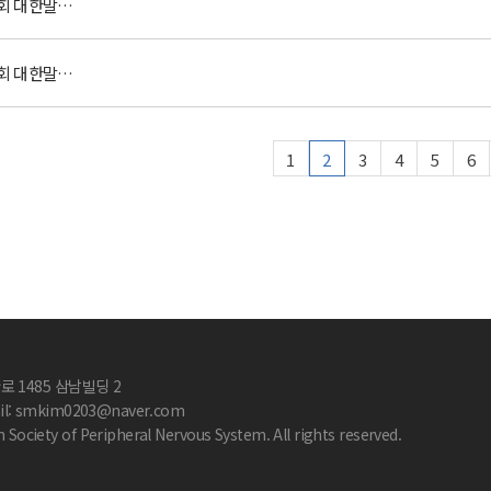
제12회 대한말초신경학회 정기학술대회 및 총회 행사 연기 및 변경사항을 안내드립니다.
제12회 대한말초신경학회 정기학술대회 및 총회
1
2
3
4
5
6
 1485 삼남빌딩 2
il:
smkim0203@naver.com
ociety of Peripheral Nervous System. All rights reserved.