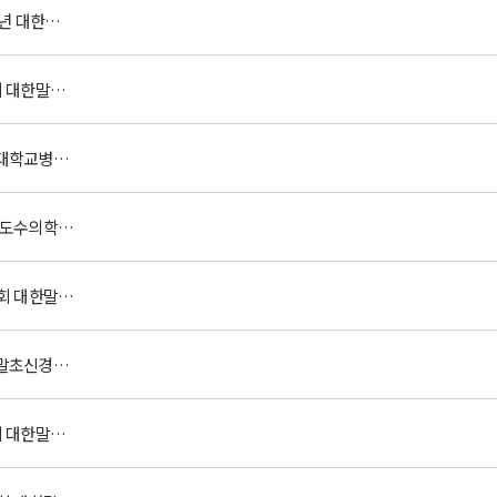
2022년 대한신경외과의사회 제34차 추계학술대회
제5회 대한말초신경학회 해부 Dissection Course
서울대학교병원 신경외과에서는 함께 미래를 열어갈 능력 있는 임상강사를 초빙합니다
[대한도수의학회] 2022 추계 도수의학 학술대회
제13회 대한말초신경학회 정기학술대회 및 총회
대한말초신경학회 회원님들께
제4회 대한말초신경학회 해부 워크샵 및 영상강의