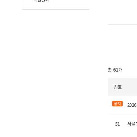
총
61
개
번호
공지
51